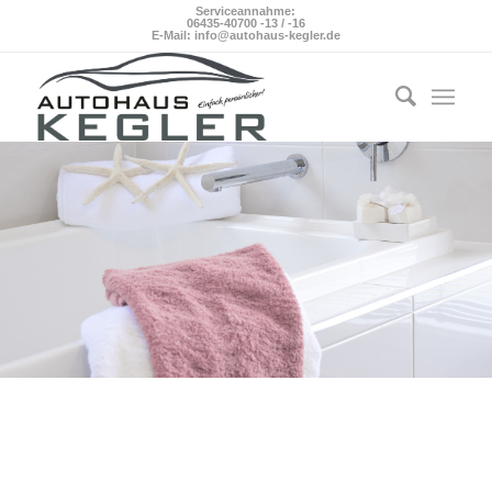
Serviceannahme:
06435-40700 -13 / -16
E-Mail: info@autohaus-kegler.de