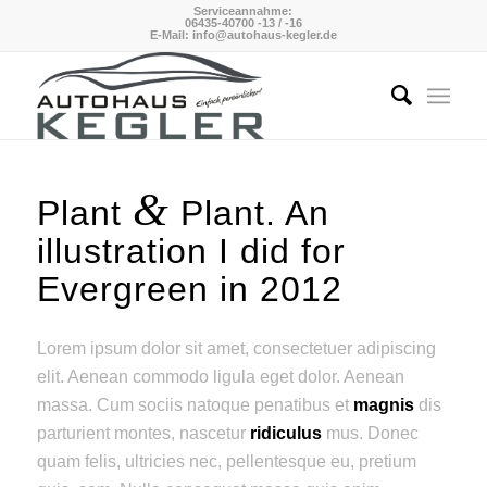
Serviceannahme:
06435-40700 -13 / -16
E-Mail: info@autohaus-kegler.de
&
Plant
Plant. An
illustration I did for
Evergreen in 2012
Lorem ipsum dolor sit amet, consectetuer adipiscing
elit. Aenean commodo ligula eget dolor. Aenean
massa. Cum sociis natoque penatibus et
magnis
dis
parturient montes, nascetur
ridiculus
mus. Donec
quam felis, ultricies nec, pellentesque eu, pretium