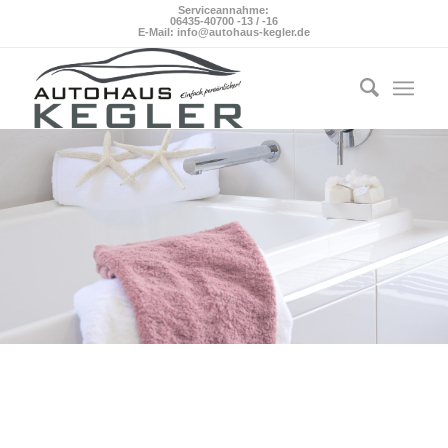
Serviceannahme:
06435-40700 -13 / -16
E-Mail: info@autohaus-kegler.de